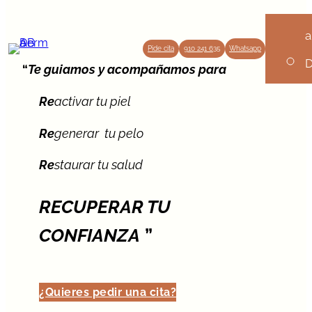
n
a
Pide cita
910 241 635
Whatsapp
D
“
Te
guiamos y acompañamos para
Re
activar tu piel
t
Re
generar tu pelo
o
Re
staurar tu salud
a
E
RECUPERAR TU
é
CONFIANZA
”
a
A
¿Quieres pedir una cita?