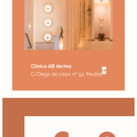
Clínica AB derma
➜
C/Diego de Leon, nº 52, Madrid