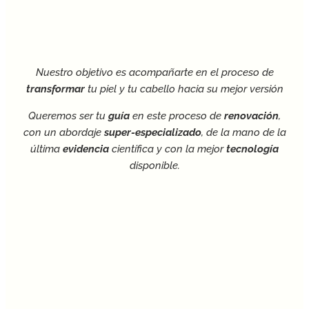
de
a
Nu
Nuestro objetivo es acompañarte en el proceso de
tros
transformar
tu piel y tu cabello hacia su mejor versión
cas
Queremos ser tu
guía
en este proceso de
renovación
,
con un abordaje
super-especializado
, de la mano de la
s
última
evidencia
científica y con la mejor
tecnología
disponible.
Nu
tras
Tari
s
Con