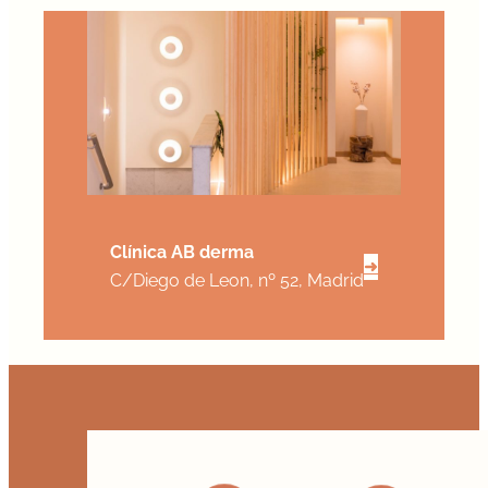
Clínica AB derma
➜
C/Diego de Leon, nº 52, Madrid