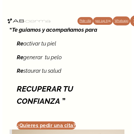
Pide cita
910 241 635
Whatsapp
“
Te
guiamos y acompañamos para
Re
activar tu piel
Re
generar tu pelo
Re
staurar tu salud
RECUPERAR TU
CONFIANZA
”
¿Quieres pedir una cita?