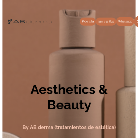
Pide cita
910 241 635
Whatsapp
Aesthetics
&
Beauty
By AB derma (tratamientos de estética)